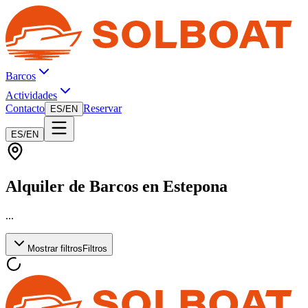
Barcos
Actividades
Contacto
Reservar
ES
/
EN
ES
/
EN
Alquiler de Barcos en Estepona
...
Mostrar filtros
Filtros