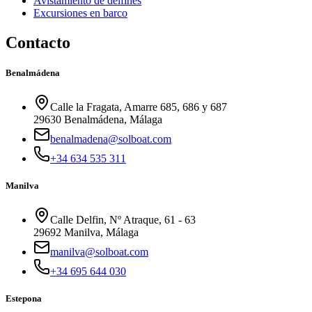
Avistamiento de delfines
Excursiones en barco
Contacto
Benalmádena
Calle la Fragata, Amarre 685, 686 y 687
29630 Benalmádena, Málaga
benalmadena@solboat.com
+34 634 535 311
Manilva
Calle Delfin, Nº Atraque, 61 - 63
29692 Manilva, Málaga
manilva@solboat.com
+34 695 644 030
Estepona