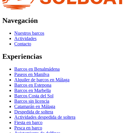
Navegación
Nuestros barcos
Actividades
Contacto
Experiencias
Barcos en Benalmádena
Paseos en Manilva
Alquiler de barcos en Málaga
Barcos en Estepona
Barcos en Marbella
Barcos Costa del Sol
Barcos sin licencia
Catamarán en Málaga
Despedida de soltera
Actividades despedida de soltera
Fiesta en barco
Pesca en barco